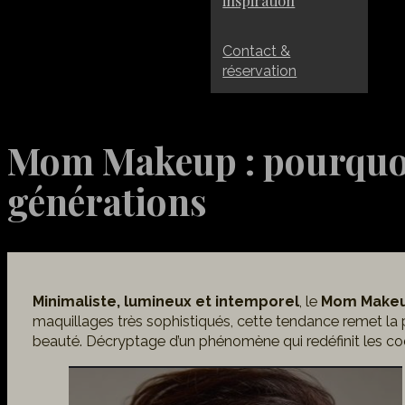
inspiration
Contact &
réservation
Mom Makeup : pourquoi c
générations
Minimaliste, lumineux et intemporel
, le
Mom Make
maquillages très sophistiqués, cette tendance remet la pe
beauté. Décryptage d’un phénomène qui redéfinit les c