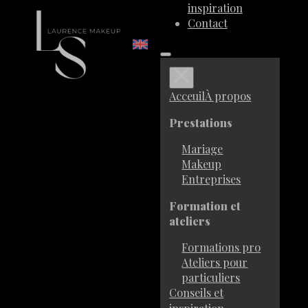
inspiration
Contact
Acceuil
À propos
Prestations
Mariage
Makeup
Entreprises
Formation et
ateliers
Formations pro
Ateliers pour
particuliers
Conseils et