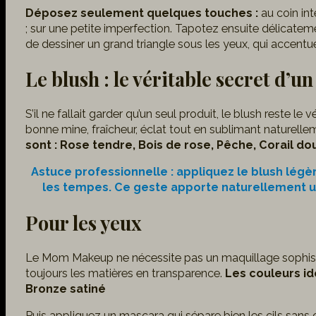
Déposez seulement quelques touches :
au coin int
; sur une petite imperfection. Tapotez ensuite délicate
de dessiner un grand triangle sous les yeux, qui accentue
Le blush : le véritable secret d’un
S’il ne fallait garder qu’un seul produit, le blush reste l
bonne mine, fraîcheur, éclat tout en sublimant naturell
sont :
Rose tendre, Bois de rose, Pêche, Corail do
Astuce professionnelle : appliquez le blush lé
les tempes. Ce geste apporte naturellement un
Pour les yeux
Le Mom Makeup ne nécessite pas un maquillage sophistiqu
toujours les matières en transparence.
Les couleurs id
Bronze satiné
Puis appliquez un mascara qui sépare bien les cils sans 