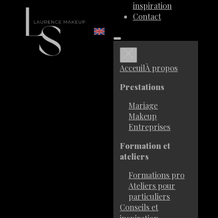
inspiration
Contact
Acceuil
À propos
Prestations
Mariage
Makeup
Entreprises
Formation et
ateliers
Formations pro
Ateliers pour
particuliers
Conseils et